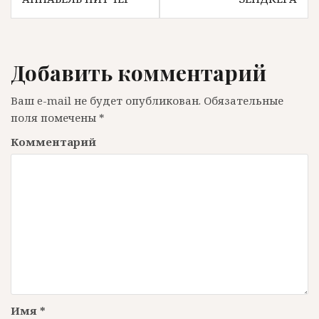
в
и
Добавить комментарий
г
Ваш e-mail не будет опубликован.
Обязательные
поля помечены
*
а
Комментарий
ц
и
я
п
Имя
*