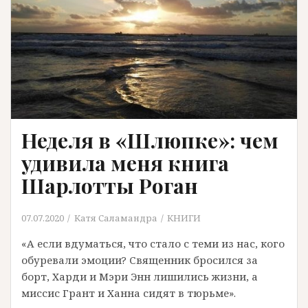
Неделя в «Шлюпке»: чем
удивила меня книга
Шарлотты Роган
07.07.2020
Катя Саламандра
КНИГИ
«А если вдуматься, что стало с теми из нас, кого
обуревали эмоции? Священник бросился за
борт, Харди и Мэри Энн лишились жизни, а
миссис Грант и Ханна сидят в тюрьме».