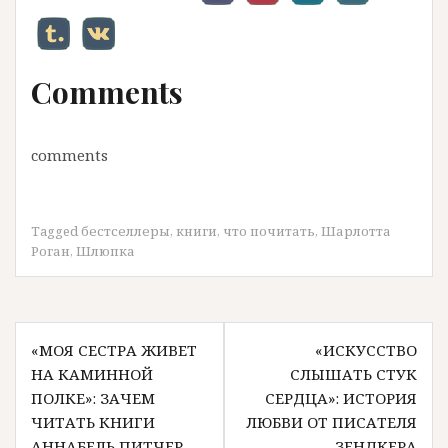
Comments
comments
Tagged
бестселлеры
,
книги
,
что почитать
,
Шарлотта
Роган
,
Шлюпка
Н
«МОЯ СЕСТРА ЖИВЕТ
«ИСКУССТВО
НА КАМИННОЙ
СЛЫШАТЬ СТУК
ПОЛКЕ»: ЗАЧЕМ
СЕРДЦА»: ИСТОРИЯ
а
ЧИТАТЬ КНИГИ
ЛЮБВИ ОТ ПИСАТЕЛЯ
АННАБЕЛЬ ПИТЧЕР
ЗЕНДКЕРА