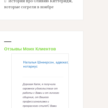
Истории про Оливию Киттеридж,
которые согрели в ноябре
Отзывы Моих Клиентов
Наталья Шнеерсон, адвокат,
Анна Гел
нотариус
и эстети
Хочу поре
копирайте
всем, кому
Дорогая Катя, я получила
точный, о
огромное удовольствие от
очень поз
работы с Вами и от личного
Помимо то
общения, от Вашего
гиперотве
профессионализма и
всегда доб
прекрасного стиля!С Вами