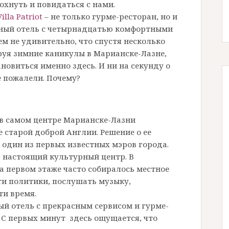
дохнуть и
повидаться с нами.
Villa Patriot
– не только гурме-ресторан, но и
ный отель с четырнадцатью комфортными
м не удивительно, что спустя несколько
руя зимние каникулы в Марианске-Лазне,
новиться именно здесь. И ни на секунду о
е пожалели. Почему?
е в самом центре Марианске-Лазни
 старой доброй Англии. Решение о ее
 один из первых известных мэров города.
в настоящий культурный центр. В
а первом этаже часто собиралось местное
ти
политики, послушать музыку,
ти время.
ый отель с прекрасным сервисом и гурме-
С первых минут здесь ощущается, что