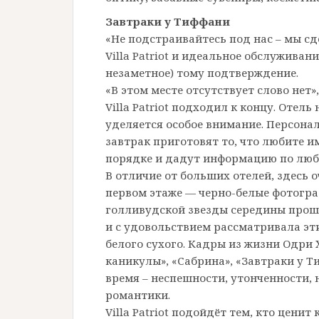
Завтраки у Тиффани
«Не подстраивайтесь под нас – мы сд
Villa Patriot и идеальное обслуживан
незаметное) тому подтверждение.
«В этом месте отсутствует слово нет
Villa Patriot подходил к концу. Отел
уделяется особое внимание. Персонал
завтрак приготовят то, что любите им
порядке и дадут информацию по люб
В отличие от больших отелей, здесь о
первом этаже — черно-белые фотогр
голливудской звезды середины прош
и с удовольствием рассматривала эт
белого сухого. Кадры из жизни Одри
каникулы», «Сабрина», «Завтраки у Т
время – неспешности, утонченности, 
романтики.
Villa Patriot подойдёт тем, кто цени