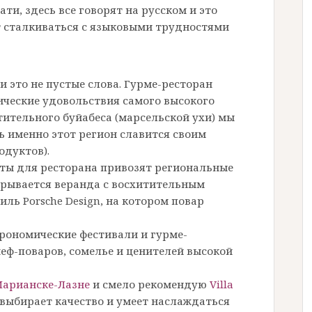
ти, здесь все говорят на русском и это
т сталкиваться с языковыми трудностями
– и это не пустые слова. Гурме-ресторан
ческие удовольствия самого высокого
тительного буйабеса (марсельской ухи) мы
дь именно этот регион славится своим
одуктов).
ты для ресторана привозят региональные
открывается веранда с восхитительным
иль Porsche Design, на котором повар
трономические фестивали и гурме-
еф-поваров, сомелье и ценителей высокой
арианске-Лазне
и смело рекомендую
Villa
 выбирает качество и умеет наслаждаться