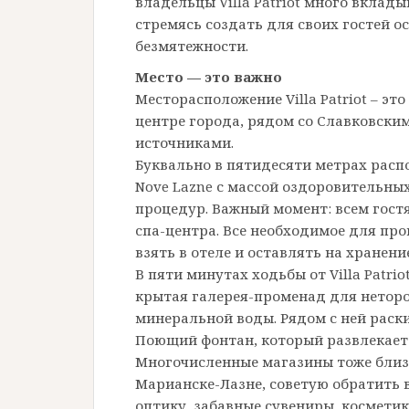
владельцы Villa Patriot много вклады
стремясь создать для своих гостей 
безмятежности.
Место — это важно
Месторасположение Villa Patriot – эт
центре города, рядом со Славковск
источниками.
Буквально в пятидесяти метрах расп
Nove Lazne с массой оздоровительны
процедур. Важный момент: всем гостям
спа-центра. Все необходимое для пр
взять в отеле и оставлять на хранени
В пяти минутах ходьбы от Villa Patri
крытая
галерея-променад для нетор
минеральной воды. Рядом с ней раски
Поющий фонтан, который развлекает г
Многочисленные магазины тоже близк
Марианске-Лазне, советую обратить 
оптику, забавные сувениры, космети