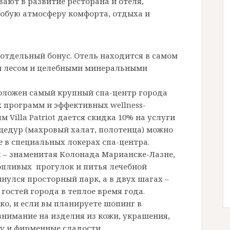
вают в развитие ресторана и отеля,
особую атмосферу комфорта, отдыха и
о отдельный бонус. Отель находится в самом
им лесом и целебными минеральными
оложен самый крупный спа-центр города
х программ и эффективных wellness-
 Villa Patriot дается скидка 10% на услуги
оцедур (махровый халат, полотенца) можно
е в специальных локерах спа-центра.
ot – знаменитая Колонада Марианске-Лазне,
опливых прогулок и питья лечебной
нулся просторный парк, а в двух шагах –
остей города в теплое время года.
о, и если вы планируете шопинг в
внимание на изделия из кожи, украшения,
ку и фирменные сладости.