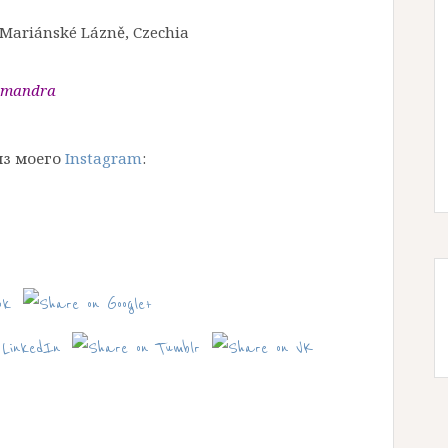
 Mariánské Lázně, Czechia
lamandra
 из моего
Instagram
: