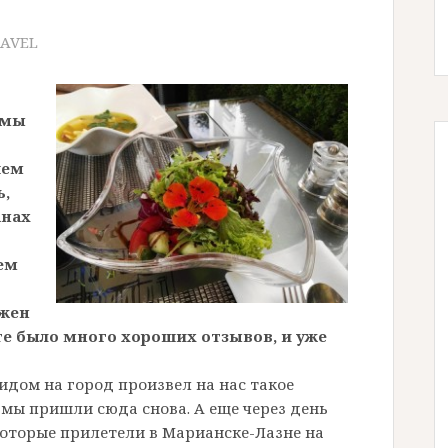
AVEL
 мы
шем
ь,
анах
ем
ожен
айте было много хороших отзывов, и уже
идом на город произвел на нас такое
 мы пришли сюда снова. А еще через день
которые прилетели в Марианске-Лазне на