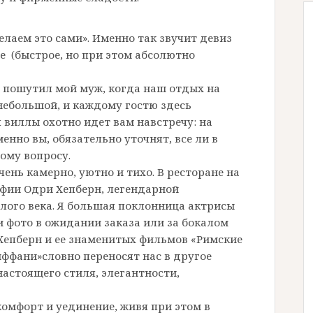
елаем это сами». Именно так звучит девиз
ие (быстрое, но при этом абсолютно
», пошутил мой муж, когда наш отдых на
ь небольшой, и каждому гостю здесь
 виллы охотно идет вам навстречу: на
енно вы, обязательно уточнят, все ли в
ому вопросу.
чень камерно, уютно и тихо. В ресторане на
афии Одри Хепберн, легендарной
лого века. Я большая поклонница актрисы
и фото в ожидании заказа или за бокалом
 Хепберн и ее знаменитых фильмов «Римские
иффани»словно переносят нас в другое
настоящего стиля, элегантности,
т комфорт и уединение, живя при этом в