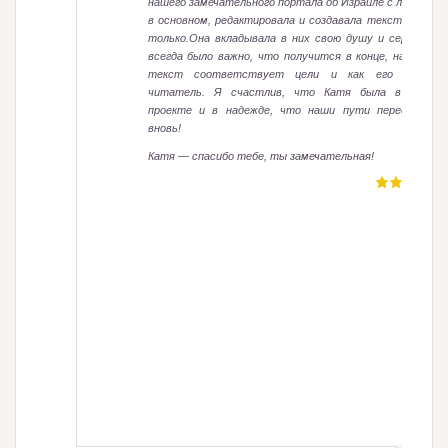
нашего замечательного портала об Израиле с любовью:
в основном, редактировала и создавала тексты, но не
только.Она вкладывала в них свою душу и сердце, ей
всегда было важно, что получится в конце, насколько
текст соответствует цели и как его поймет
читатель. Я счастлив, что Катя была в нашем
проекте и в надежде, что наши пути пересекутся
вновь!
Катя — спасибо тебе, ты замечательная!