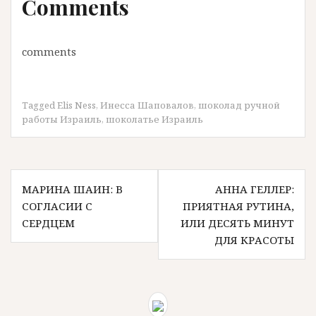
Comments
comments
Tagged
Elis Ness
,
Инесса Шаповалов
,
шоколад ручной
работы Израиль
,
шоколатье Израиль
Н
МАРИНА ШАИН: В
АННА ГЕЛЛЕР:
СОГЛАСИИ С
ПРИЯТНАЯ РУТИНА,
СЕРДЦЕМ
ИЛИ ДЕСЯТЬ МИНУТ
а
ДЛЯ КРАСОТЬI
в