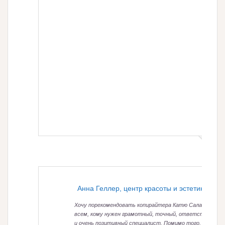
Анна Геллер, центр красоты и эстетики Spat
Хочу порекомендовать копирайтера Катю Саламандра
всем, кому нужен грамотный, точный, ответственный
и очень позитивный специалист. Помимо того, что