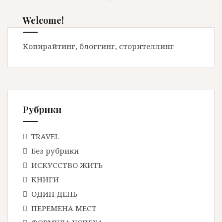
и
г
Welcome!
а
Копирайтинг, блоггинг, сторителлинг
ц
и
Рубрики
я
TRAVEL
Без рубрики
п
ИСКУССТВО ЖИТЬ
КНИГИ
о
ОДИН ДЕНЬ
ПЕРЕМЕНА МЕСТ
з