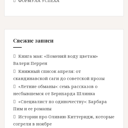
ФОРМУЛА УСПЕХА
а
п
и
Свежие записи
с
Книга мая: «Поменяй воду цветам»
Валери Перрен
я
Книжный список апреля: от
скандинавской саги до советской прозы
«Летние обманы»: семь рассказов о
м
несбывшемся от Бернхарда Шлинка
«Специалист по одиночеству»: Барбара
Пим и ее романы
Истории про Оливию Киттеридж, которые
согрели в ноябре