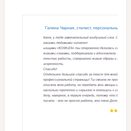
Галина Чарная, стилист, персональный шоп
Катя, у тебя замечательный воздушный слог. С
нашими любимыми читател
ьницами
«KOMUZA»
ты откровенно делилась своими
живыми словами, поддерживала и вдохновляла. В твоих
текстах радость, совершенно живые образы и всегда
искренность.
Спасибо!
Отдельное большое спасибо за текст для моей
профессиональной страницы!
Ты смогла не просто
описать мою работу, но передать мои эмоции и то,
насколько трепетно и серьезно я отношусь к своему
делу, наверное, в первую очередь, потому что для тебя
писать - это не просто работа, это твое Дело.