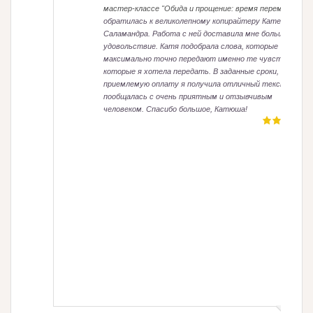
мастер-классе "Обида и прощение: время перемен"
. И я
обратилась к великолепному копирайтеру Кате
Саламандра. Работа с ней доставила мне большое
удовольствие. Катя подобрала слова, которые
максимально точно передают именно те чувства,
которые я хотела передать. В заданные сроки, за
приемлемую оплату я получила отличный текст. И
пообщалась с очень приятным и отзывчивым
человеком. Спасибо большое, Катюша!