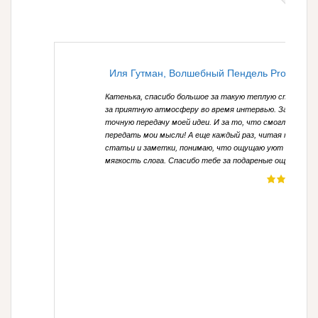
Иля Гутман, Волшебный Пендель Project
Катенька, спасибо большое за такую теплую статью,
за приятную атмосферу во время интервью. За
точную передачу моей идеи. И за то, что смогла верно
передать мои мысли! А еще каждый раз, читая твои
статьи и заметки, понимаю, что ощущаю уют и
мягкость слога. Спасибо тебе за подареные ощущения!