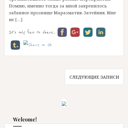
Помню, именно тогда за мной закрепилось
забавное прозвище Маразматик-Затейник. Мне
не […]
It's only fair to share...
Н
СЛЕДУЮЩИЕ ЗАПИСИ
а
в
Welcome!