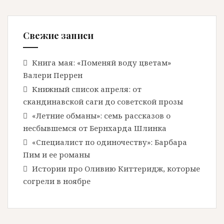
а
Свежие записи
п
Книга мая: «Поменяй воду цветам»
и
Валери Перрен
Книжный список апреля: от
с
скандинавской саги до советской прозы
«Летние обманы»: семь рассказов о
я
несбывшемся от Бернхарда Шлинка
«Специалист по одиночеству»: Барбара
м
Пим и ее романы
Истории про Оливию Киттеридж, которые
согрели в ноябре