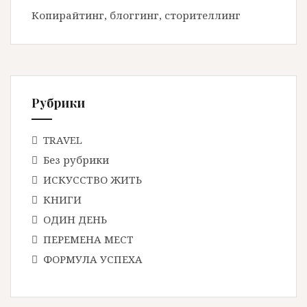
и
Копирайтинг, блоггинг, сторителлинг
г
а
ц
Рубрики
и
TRAVEL
Без рубрики
я
ИСКУССТВО ЖИТЬ
КНИГИ
п
ОДИН ДЕНЬ
ПЕРЕМЕНА МЕСТ
о
ФОРМУЛА УСПЕХА
з